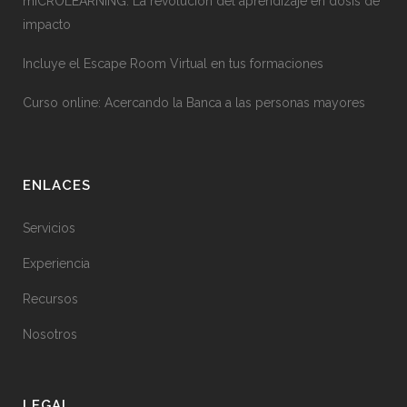
mICROLEARNING: La revolución del aprendizaje en dosis de
impacto
Incluye el Escape Room Virtual en tus formaciones
Curso online: Acercando la Banca a las personas mayores
ENLACES
Servicios
Experiencia
Recursos
Nosotros
LEGAL