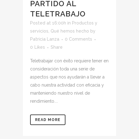
PARTIDO AL
TELETRABAJO
Posted at 16:00h
in
Productos y
servicios
,
Qué hemos hecho
by
Patricia Lanza
0 Comments
0
Likes
Share
Teletrabajar con éxito requiere tener en
consideración toda una serie de
aspectos que nos ayudarán a llevar a
cabo nuestra actividad con eficacia y
manteniendo nuestro nivel de
rendimiento....
READ MORE