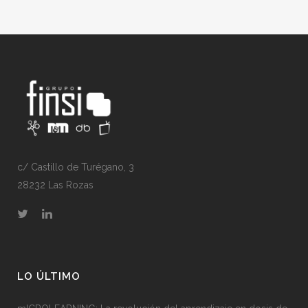
c/ Castillo de Turégano, 3
28232 Las Rozas
LO ÚLTIMO